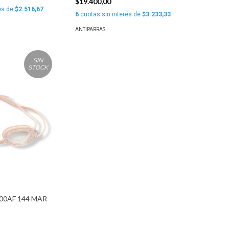
$19.400,00
és de
$2.516,67
6
cuotas sin interés de
$3.233,33
ANTIPARRAS
SIN
STOCK
00AF 144 MAR