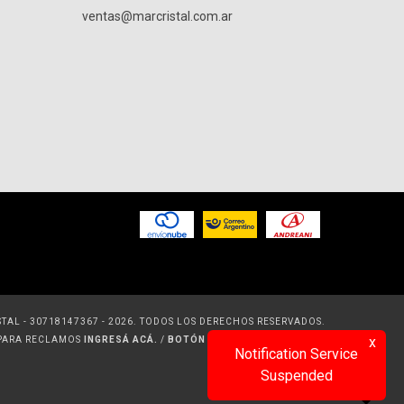
ventas@marcristal.com.ar
TAL - 30718147367 - 2026. TODOS LOS DERECHOS RESERVADOS.
x
 PARA RECLAMOS
INGRESÁ ACÁ.
/
BOTÓN DE ARREPENTIMIENTO
Notification Service
Suspended