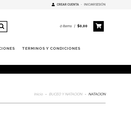
CREAR CUENTA
-
INICIAR SESIÓN
0
Items
|
$0,00
CIONES
TERMINOS Y CONDICIONES
Inicio
-
BUCEO Y NATACION
-
NATACION