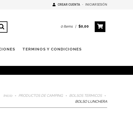
CREAR CUENTA
-
INICIAR SESIÓN
0
Items
|
$0,00
CIONES
TERMINOS Y CONDICIONES
Inicio
-
PRODUCTOS DE CAMPING
-
BOLSOS TERMICOS
-
BOLSO LUNCHERA