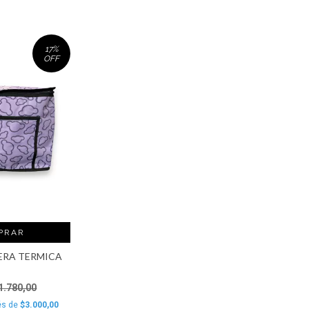
17
%
OFF
PRAR
ERA TERMICA
1.780,00
és de
$3.000,00