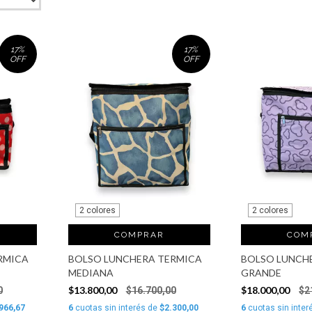
17
%
17
%
OFF
OFF
2 colores
2 colores
COMPRAR
COM
RMICA
BOLSO LUNCHERA TERMICA
BOLSO LUNCH
MEDIANA
GRANDE
$13.800,00
$18.000,00
0
$16.700,00
$2
966,67
6
cuotas sin interés de
$2.300,00
6
cuotas sin inter