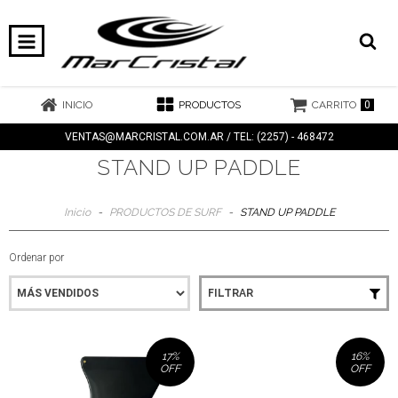
0
INICIO
PRODUCTOS
CARRITO
VENTAS@MARCRISTAL.COM.AR
/ TEL: (2257) - 468472
STAND UP PADDLE
Inicio
-
PRODUCTOS DE SURF
-
STAND UP PADDLE
Ordenar por
FILTRAR
17
%
16
%
OFF
OFF