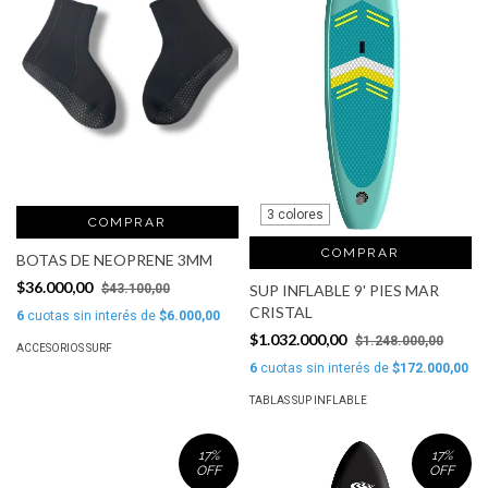
3 colores
COMPRAR
COMPRAR
BOTAS DE NEOPRENE 3MM
$36.000,00
$43.100,00
SUP INFLABLE 9' PIES MAR
CRISTAL
6
cuotas sin interés de
$6.000,00
$1.032.000,00
$1.248.000,00
ACCESORIOS SURF
6
cuotas sin interés de
$172.000,00
TABLAS SUP INFLABLE
17
%
17
%
OFF
OFF