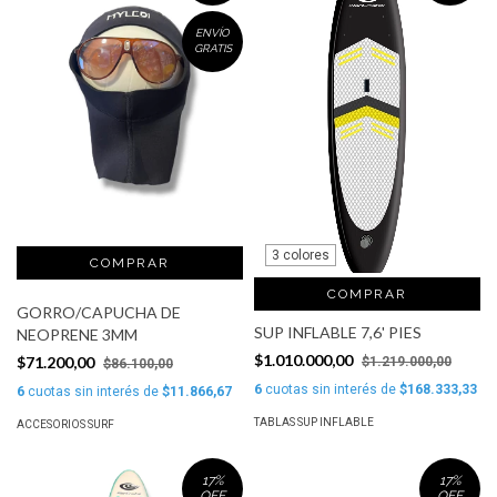
ENVÍO
GRATIS
3 colores
COMPRAR
GORRO/CAPUCHA DE
SUP INFLABLE 7,6' PIES
NEOPRENE 3MM
$1.010.000,00
$71.200,00
$1.219.000,00
$86.100,00
6
cuotas sin interés de
$168.333,33
6
cuotas sin interés de
$11.866,67
TABLAS SUP INFLABLE
ACCESORIOS SURF
17
%
17
%
OFF
OFF