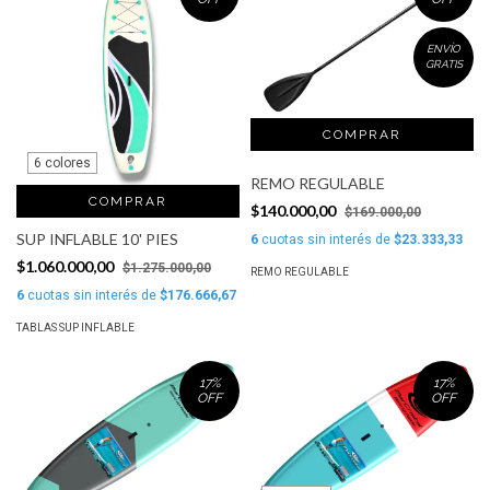
ENVÍO
GRATIS
6 colores
REMO REGULABLE
COMPRAR
$140.000,00
$169.000,00
SUP INFLABLE 10' PIES
6
cuotas sin interés de
$23.333,33
$1.060.000,00
$1.275.000,00
REMO REGULABLE
6
cuotas sin interés de
$176.666,67
TABLAS SUP INFLABLE
17
%
17
%
OFF
OFF