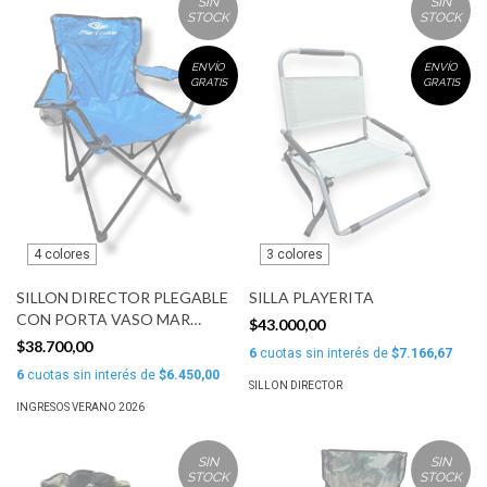
SIN
SIN
STOCK
STOCK
ENVÍO
ENVÍO
GRATIS
GRATIS
4 colores
3 colores
SILLON DIRECTOR PLEGABLE
SILLA PLAYERITA
CON PORTA VASO MAR
$43.000,00
CRISTAL
$38.700,00
6
cuotas sin interés de
$7.166,67
6
cuotas sin interés de
$6.450,00
SILLON DIRECTOR
INGRESOS VERANO 2026
SIN
SIN
STOCK
STOCK