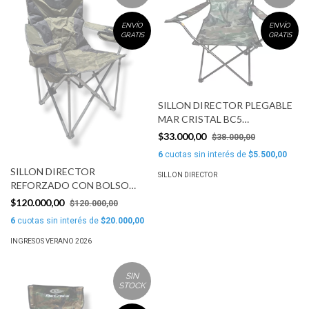
ENVÍO
ENVÍO
GRATIS
GRATIS
SILLON DIRECTOR PLEGABLE
MAR CRISTAL BC5
CAMUFLADO
$33.000,00
$38.000,00
6
cuotas sin interés de
$5.500,00
SILLON DIRECTOR
SILLON DIRECTOR
REFORZADO CON BOLSO
TERMICO 200KG MAR
$120.000,00
$120.000,00
CRISTAL
6
cuotas sin interés de
$20.000,00
INGRESOS VERANO 2026
SIN
STOCK