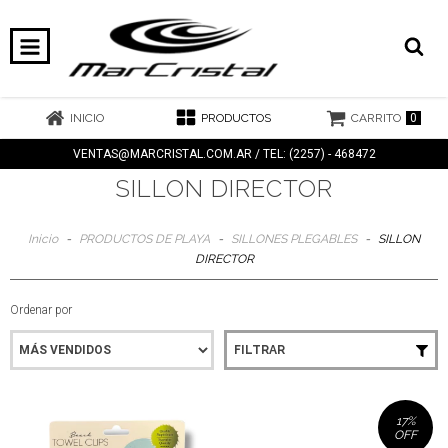
0
INICIO
PRODUCTOS
CARRITO
VENTAS@MARCRISTAL.COM.AR
/ TEL: (2257) - 468472
SILLON DIRECTOR
Inicio
-
PRODUCTOS DE PLAYA
-
SILLONES PLEGABLES
-
SILLON
DIRECTOR
Ordenar por
FILTRAR
17
%
OFF