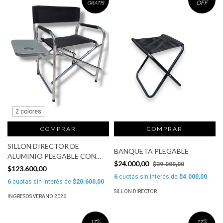
OFF
GRATIS
2 colores
COMPRAR
SILLON DIRECTOR DE
BANQUETA PLEGABLE
ALUMINIO PLEGABLE CON
$24.000,00
$29.000,00
BANDEJA MAR CRISTAL
$123.600,00
6
cuotas sin interés de
$4.000,00
6
cuotas sin interés de
$20.600,00
SILLON DIRECTOR
INGRESOS VERANO 2026
17
%
17
%