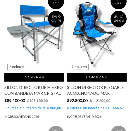
OFF
OFF
ENVÍO
ENVÍO
GRATIS
GRATIS
2 colores
2 colores
COMPRAR
COMPRAR
SILLON DIRECTOR DE HIERRO
SILLON DIRECTOR PLEGABLE
CON BANDEJA MAR CRISTAL
ACOLCHONADO MAR
CRISTAL
$89.400,00
$92.800,00
$108.100,00
$112.200,00
6
cuotas sin interés de
$14.900,00
6
cuotas sin interés de
$15.466,67
INGRESOS VERANO 2026
INGRESOS VERANO 2026