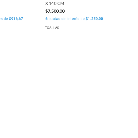
X 140 CM
$7.500,00
és de
$916,67
6
cuotas sin interés de
$1.250,00
TOALLAS