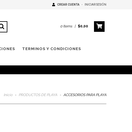
CREAR CUENTA
-
INICIAR SESIÓN
0
Items
|
$0,00
CIONES
TERMINOS Y CONDICIONES
Inicio
-
PRODUCTOS DE PLAYA
-
ACCESORIOS PARA PLAYA