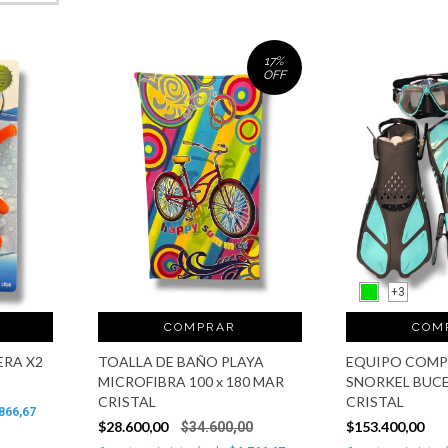
17
%
OFF
+3
COMPRAR
COM
ERA X2
TOALLA DE BAÑO PLAYA
EQUIPO COMP
MICROFIBRA 100 x 180 MAR
SNORKEL BUC
CRISTAL
CRISTAL
866,67
$28.600,00
$153.400,00
$34.600,00