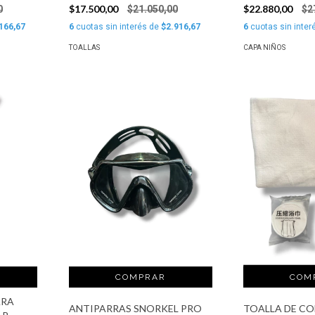
$17.500,00
$22.880,00
0
$21.050,00
$2
166,67
6
cuotas sin interés de
$2.916,67
6
cuotas sin inter
TOALLAS
CAPA NIÑOS
ARA
ANTIPARRAS SNORKEL PRO
TOALLA DE CO