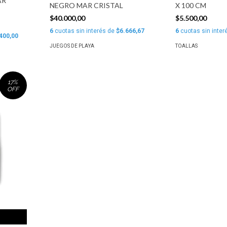
AR
NEGRO MAR CRISTAL
X 100 CM
$40.000,00
$5.500,00
6
cuotas sin interés de
$6.666,67
6
cuotas sin inter
400,00
JUEGOS DE PLAYA
TOALLAS
17
%
OFF