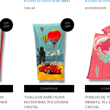
6
cuotas sin interés de
$4.766,67
6
cuotas sin inter
TOALLAS
ACCESORIOS SURF
17
%
17
%
OFF
OFF
COMPRAR
COM
YA
TOALLA DE BAÑO PLAYA
PONCHO DE T
 MAR
MICROFIBRA 70 X 150 MAR
INFANTIL 70 x
CRISTAL
CRISTAL