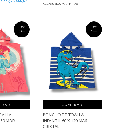
és de
$25.566,67
ACCESORIOS PARA PLAYA
17
%
17
%
OFF
OFF
PRAR
COMPRAR
OALLA
PONCHO DE TOALLA
 150 MAR
INFANTIL 60 X 120 MAR
CRISTAL