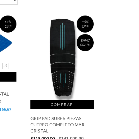
12
%
16
%
OFF
OFF
ENVÍO
GRATIS
+2
STAL
0
166,67
GRIP PAD SURF 5 PIEZAS
CUERPO COMPLETO MAR
CRISTAL
$118.000,00
$141.000,00