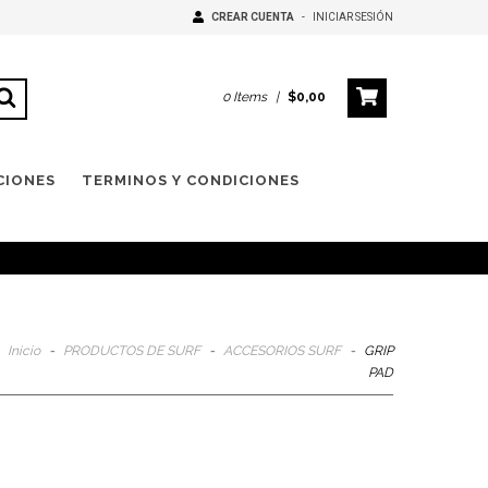
CREAR CUENTA
-
INICIAR SESIÓN
0
Items
|
$0,00
CIONES
TERMINOS Y CONDICIONES
Inicio
-
PRODUCTOS DE SURF
-
ACCESORIOS SURF
-
GRIP
PAD