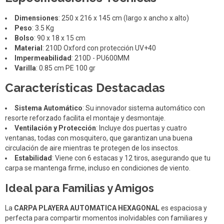
Dimensiones
: 250 x 216 x 145 cm (largo x ancho x alto)
Peso
: 3.5 Kg
Bolso
: 90 x 18 x 15 cm
Material
: 210D Oxford con protección UV+40
Impermeabilidad
: 210D - PU600MM
Varilla
: 0.85 cm PE 100 gr
Características Destacadas
Sistema Automático
: Su innovador sistema automático con
resorte reforzado facilita el montaje y desmontaje.
Ventilación y Protección
: Incluye dos puertas y cuatro
ventanas, todas con mosquitero, que garantizan una buena
circulación de aire mientras te protegen de los insectos.
Estabilidad
: Viene con 6 estacas y 12 tiros, asegurando que tu
carpa se mantenga firme, incluso en condiciones de viento.
Ideal para Familias y Amigos
La
CARPA PLAYERA AUTOMATICA HEXAGONAL
es espaciosa y
perfecta para compartir momentos inolvidables con familiares y