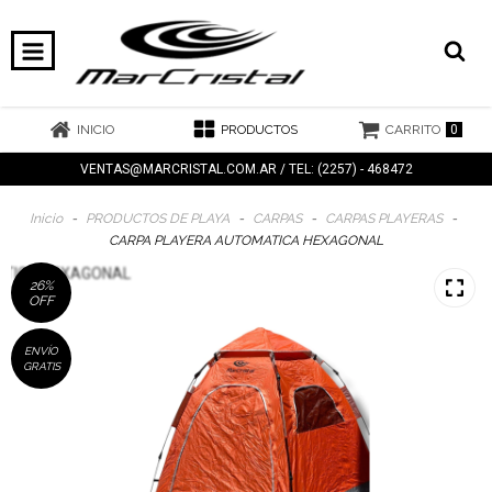
0
INICIO
PRODUCTOS
CARRITO
VENTAS@MARCRISTAL.COM.AR
/ TEL: (2257) - 468472
Inicio
-
PRODUCTOS DE PLAYA
-
CARPAS
-
CARPAS PLAYERAS
-
CARPA PLAYERA AUTOMATICA HEXAGONAL
26
%
OFF
ENVÍO
GRATIS