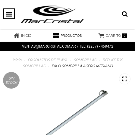
0
INICIO
PRODUCTOS
CARRITO
VENTAS@MARCRISTAL.COM.AR
/ TEL: (2257) - 468472
Inicio
-
PRODUCTOS DE PLAYA
-
SOMBRILLAS
-
REPUESTOS
SOMBRILLAS
-
PALO SOMBRILLA ACERO MEDIANO
SIN
STOCK