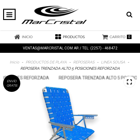
0
INICIO
PRODUCTOS
CARRITO
VENTAS@MARCRISTAL.COM.AR
/ TEL: (2257) - 468472
Inicio
-
PRODUCTOS DE PLAYA
-
REPOSERAS
-
LINEA SOUSA
-
REPOSERA TRENZADA ALTO 5 POSICIONES REFORZADA
ENVÍO
GRATIS