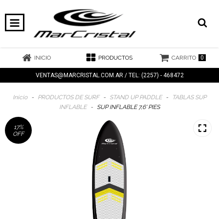
0
INICIO
PRODUCTOS
CARRITO
VENTAS@MARCRISTAL.COM.AR
/ TEL: (2257) - 468472
Inicio
-
PRODUCTOS DE SURF
-
STAND UP PADDLE
-
TABLAS SUP
INFLABLE
-
SUP INFLABLE 7,6' PIES
17
%
OFF