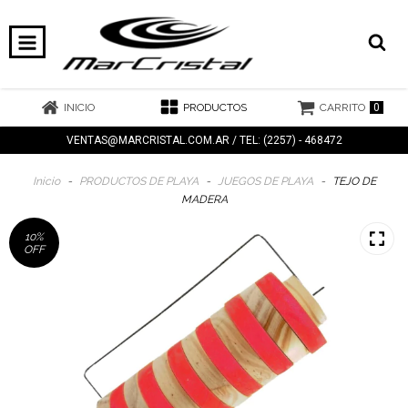
0
INICIO
PRODUCTOS
CARRITO
VENTAS@MARCRISTAL.COM.AR
/ TEL: (2257) - 468472
Inicio
-
PRODUCTOS DE PLAYA
-
JUEGOS DE PLAYA
-
TEJO DE
MADERA
10
%
OFF