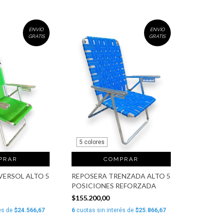
ENVÍO
ENVÍO
GRATIS
GRATIS
5 colores
PRAR
COMPRAR
ERSOL ALTO 5
REPOSERA TRENZADA ALTO 5
POSICIONES REFORZADA
$155.200,00
és de
$24.566,67
6
cuotas sin interés de
$25.866,67