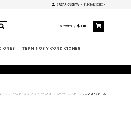
CREAR CUENTA
-
INICIAR SESIÓN
0
Items
|
$0,00
CIONES
TERMINOS Y CONDICIONES
nicio
-
PRODUCTOS DE PLAYA
-
REPOSERAS
-
LINEA SOUSA