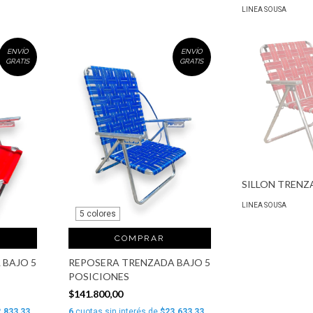
LINEA SOUSA
ENVÍO
ENVÍO
GRATIS
GRATIS
SILLON TRENZ
LINEA SOUSA
5 colores
COMPRAR
 BAJO 5
REPOSERA TRENZADA BAJO 5
POSICIONES
$141.800,00
.833,33
6
cuotas sin interés de
$23.633,33