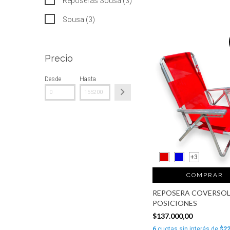
Reposeras Sousa (3)
Sousa (3)
Precio
Desde
Hasta
+3
COMPRAR
REPOSERA COVERSOL
POSICIONES
$137.000,00
6
cuotas sin interés de
$22