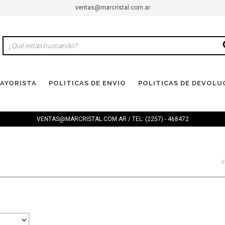
ventas@marcristal.com.ar
AYORISTA
POLITICAS DE ENVIO
POLITICAS DE DEVOLU
VENTAS@MARCRISTAL.COM.AR
/ TEL: (2257) - 468472
I