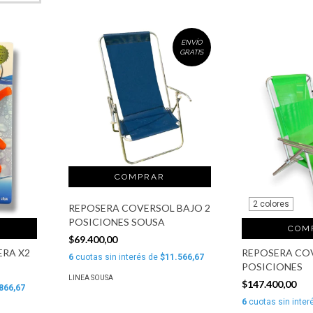
ENVÍO
GRATIS
2 colores
REPOSERA COVERSOL BAJO 2
POSICIONES SOUSA
COM
$69.400,00
ERA X2
REPOSERA COV
6
cuotas sin interés de
$11.566,67
POSICIONES
LINEA SOUSA
$147.400,00
866,67
6
cuotas sin inter